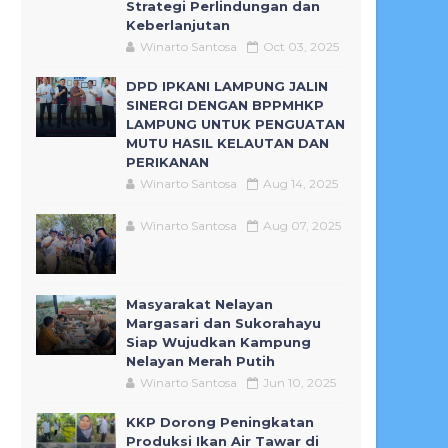
Strategi Perlindungan dan
Keberlanjutan
Winarto Santosa
Oct 03, 2025
DPD IPKANI LAMPUNG JALIN
SINERGI DENGAN BPPMHKP
LAMPUNG UNTUK PENGUATAN
MUTU HASIL KELAUTAN DAN
PERIKANAN
Winarto Santosa
Aug 14, 2025
Winarto Santosa
Aug 07, 2025
Masyarakat Nelayan
Margasari dan Sukorahayu
Siap Wujudkan Kampung
Nelayan Merah Putih
Winarto Santosa
Jun 10, 2025
KKP Dorong Peningkatan
Produksi Ikan Air Tawar di