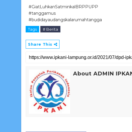
#GiatLuhkanSatminkalBRPPUPP
#tanggamus
#budidayaudangskalarumahtangga
Tags
# Berita
Share This
About ADMIN IPKA