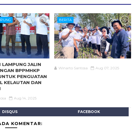
MPUNG
BERITA
I LAMPUNG JALIN
Winarto Santosa
Aug 07, 2025
DENGAN BPPMHKP
UNTUK PENGUATAN
L KELAUTAN DAN
N
tosa
Aug 14, 2025
DISQUS
FACEBOOK
ADA KOMENTAR: