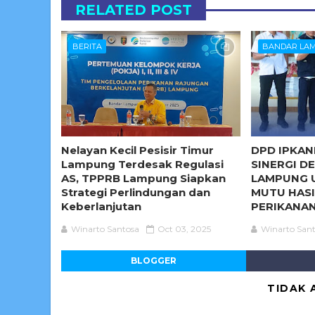
RELATED POST
BERITA
BANDAR LA
Nelayan Kecil Pesisir Timur
DPD IPKAN
Lampung Terdesak Regulasi
SINERGI 
AS, TPPRB Lampung Siapkan
LAMPUNG 
Strategi Perlindungan dan
MUTU HASI
Keberlanjutan
PERIKANA
Winarto Santosa
Oct 03, 2025
Winarto San
BLOGGER
TIDAK 