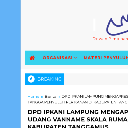
Dewan Pimpinan 
ORGANISASI
MATERI PENYULU
BREAKING
DPD IPKANI LAMPUNG JALIN SINERGI DENGA
AR LAMPUNG
Home
Berita
DPD IPKANI LAMPUNG MENGAPRES
TANGGA PENYULUH PERIKANAN DI KABUPATEN TAN
DPD IPKANI LAMPUNG MENGAPR
UDANG VANNAME SKALA RUMAH
KABUPATEN TANGGAMUS