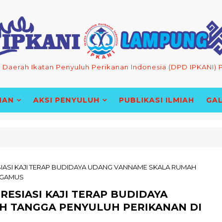
Daerah Ikatan Penyuluh Perikanan Indonesia (DPD IPKANI) 
HAN
AKSI PENYULUH
PUBLIKASI ILMIAH
GAL
N BPPMHKP LAMPUNG UNTUK PENGUATAN MUTU HASIL KE
IASI KAJI TERAP BUDIDAYA UDANG VANNAME SKALA RUMAH
GGAMUS
ESIASI KAJI TERAP BUDIDAYA
 TANGGA PENYULUH PERIKANAN DI