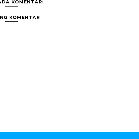
ADA KOMENTAR:
ING KOMENTAR