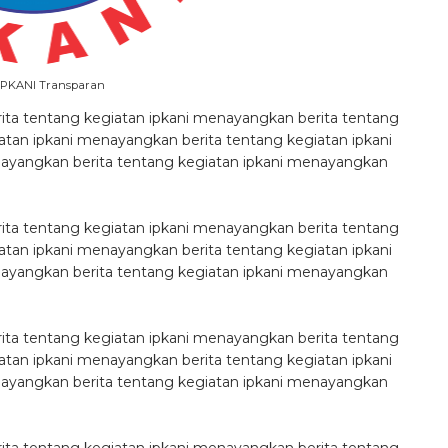
IPKANI Transparan
ta tentang kegiatan ipkani menayangkan berita tentang
atan ipkani menayangkan berita tentang kegiatan ipkani
ayangkan berita tentang kegiatan ipkani menayangkan
ta tentang kegiatan ipkani menayangkan berita tentang
atan ipkani menayangkan berita tentang kegiatan ipkani
ayangkan berita tentang kegiatan ipkani menayangkan
ta tentang kegiatan ipkani menayangkan berita tentang
atan ipkani menayangkan berita tentang kegiatan ipkani
ayangkan berita tentang kegiatan ipkani menayangkan