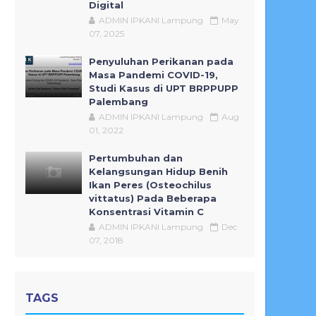
Digital
ADMIN IPKANI Lampung
May
07, 2025
Penyuluhan Perikanan pada
Masa Pandemi COVID-19,
Studi Kasus di UPT BRPPUPP
Palembang
ADMIN IPKANI Lampung
Aug
01, 2022
Pertumbuhan dan
Kelangsungan Hidup Benih
Ikan Peres (Osteochilus
vittatus) Pada Beberapa
Konsentrasi Vitamin C
ADMIN IPKANI Lampung
Dec
07, 2018
TAGS