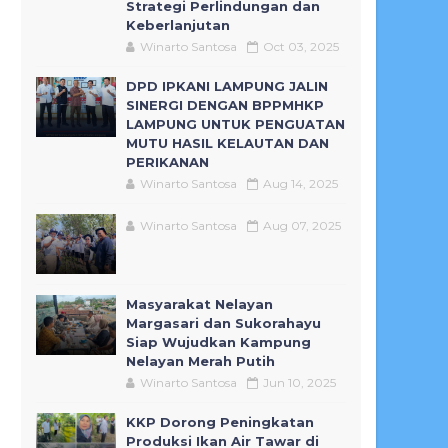
Strategi Perlindungan dan
Keberlanjutan
Winarto Santosa
Oct 03, 2025
DPD IPKANI LAMPUNG JALIN
SINERGI DENGAN BPPMHKP
LAMPUNG UNTUK PENGUATAN
MUTU HASIL KELAUTAN DAN
PERIKANAN
Winarto Santosa
Aug 14, 2025
Winarto Santosa
Aug 07, 2025
Masyarakat Nelayan
Margasari dan Sukorahayu
Siap Wujudkan Kampung
Nelayan Merah Putih
Winarto Santosa
Jun 10, 2025
KKP Dorong Peningkatan
Produksi Ikan Air Tawar di