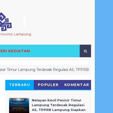
Provinsi Lampung
ERI KEGIATAN
r Timur Lampung Terdesak Regulasi AS, TPPRB Lampung Siapkan 
TERBARU
POPULER
KOMENTAR
Nelayan Kecil Pesisir Timur
Lampung Terdesak Regulasi
AS, TPPRB Lampung Siapkan