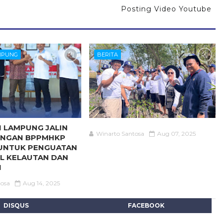
Posting Video Youtube
MPUNG
BERITA
I LAMPUNG JALIN
Winarto Santosa
Aug 07, 2025
DENGAN BPPMHKP
UNTUK PENGUATAN
L KELAUTAN DAN
N
tosa
Aug 14, 2025
DISQUS
FACEBOOK